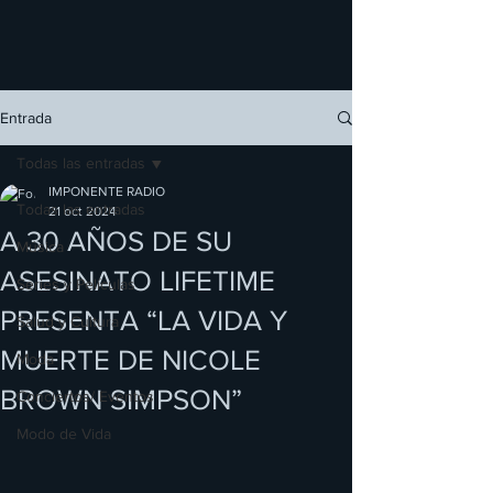
Entrada
Todas las entradas
IMPONENTE RADIO
Todas las entradas
21 oct 2024
A 30 AÑOS DE SU
Música
ASESINATO LIFETIME
Series y Películas
PRESENTA “LA VIDA Y
Salud y Cultura
MUERTE DE NICOLE
Moda
BROWN SIMPSON”
Conciertos/ Eventos
Modo de Vida