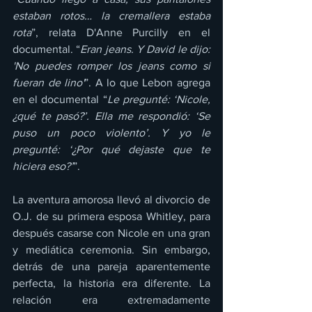
estaban rotos… la cremallera estaba 
rota
”, relata D'Anne Purcilly en el 
documental. “
Eran jeans. Y David le dijo: 
'No puedes romper los jeans como si 
fueran de lino'
”. A lo que Lebon agrega 
en el documental “
Le pregunté: ‘Nicole, 
¿qué te pasó?’. Ella me respondió: ‘Se 
puso un poco violento’. Y yo le 
pregunté: ‘¿Por qué dejaste que te 
hiciera eso?’
”.
La aventura amorosa llevó al divorcio de 
O.J. de su primera esposa Whitley, para 
después casarse con Nicole en una gran 
y mediática ceremonia. Sin embargo, 
detrás de una pareja aparentemente 
perfecta, la historia era diferente. La 
relación era extremadamente 