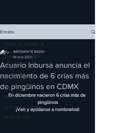
Entrada
Todas las entradas
IMPONENTE RADIO
Todas las entradas
18 ene 2025
Acuario Inbursa anuncia el
Música
nacimiento de 6 crías más
Series y Películas
de pingüinos en CDMX
Salud y Cultura
En diciembre nacieron 6 crías más de 
Moda
pingüinos
Conciertos/ Eventos
¡Ven y ayúdanos a nombrarlos!
Modo de Vida