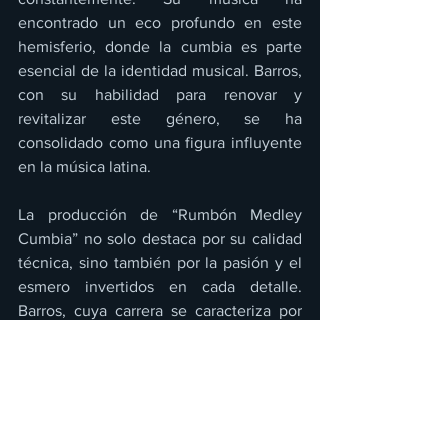
encontrado un eco profundo en este 
hemisferio, donde la cumbia es parte 
esencial de la identidad musical. Barros, 
con su habilidad para renovar y 
revitalizar este género, se ha 
consolidado como una figura influyente 
en la música latina.
La producción de “Rumbón Medley 
Cumbia” no solo destaca por su calidad 
técnica, sino también por la pasión y el 
esmero invertidos en cada detalle. 
Barros, cuya carrera se caracteriza por 
fusionar elementos tradicionales y 
modernos, ha creado una auténtica 
“bomba rumbera”. Este álbum promete 
enriquecer la banda sonora de la vida de 
sus oyentes, dejando una marca 