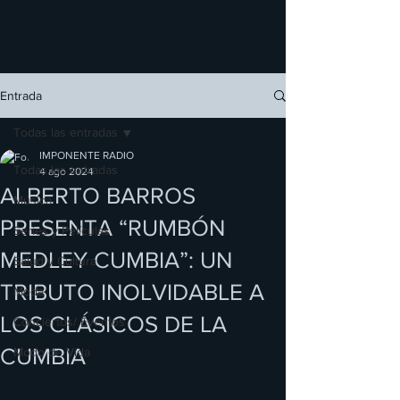
Entrada
Todas las entradas
IMPONENTE RADIO
Todas las entradas
4 ago 2024
ALBERTO BARROS
Música
PRESENTA “RUMBÓN
Series y Películas
MEDLEY CUMBIA”: UN
Salud y Cultura
TRIBUTO INOLVIDABLE A
Moda
LOS CLÁSICOS DE LA
Conciertos/ Eventos
CUMBIA
Modo de Vida