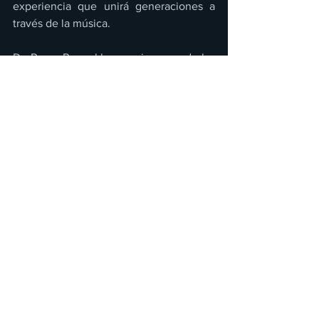
experiencia que unirá generaciones a 
través de la música.
De Rey a Rey, el homenaje a una de las 
figuras musicales más importantes del 
país, 
Vicente Fernández
, en voz de su 
hijo 
Alejandro Fernández
,
llega ahora en 
Puebla, León y Guadalajara.
 Podrás 
adquirir los boletos 
en 
preventa Banamex el
22 de enero 
y, 
un día después, a través de la venta 
general en las taquillas de los inmuebles 
o en 
www.ticketmaster.com.mx
para 
Guadalajara; para Puebla y León, será a 
través de 
Eticket
.
Conciertos/ Eventos