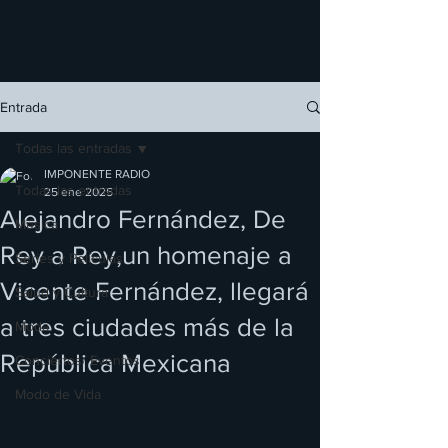
Entrada
Todas las entradas
IMPONENTE RADIO
Todas las entradas
25 ene 2025
Alejandro Fernández, De
Música
Rey a Rey,un homenaje a
Series y Películas
Vicente Fernández, llegará
Salud y Cultura
a tres ciudades más de la
Moda
República Mexicana
Conciertos/ Eventos
Modo de Vida