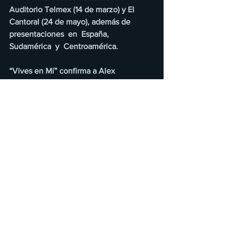
Auditorio Telmex (14 de marzo) y El 
Cantoral (24 de mayo), además de 
presentaciones  en  España,  
Sudamérica  y  Centroamérica.
“Vives en Mí” confirma a Alex 
Fernández como una de las voces que 
mejor traducen el amor maduro en la 
música regional actual.
https://youtu.be/JISk6yAEA4I?
si=It1vSXlHWNdofoFn