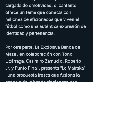
cargada de emotividad, el cantante 
ofrece un tema que conecta con 
millones de aficionados que viven el 
fútbol como una auténtica expresión de 
identidad y pertenencia.
Por otra parte, La Explosiva Banda de 
Maza , en colaboración con Toño 
Lizárraga, Casimiro Zamudio, Roberto 
Jr. y Punto Final , presenta “La Matraka” 
, una propuesta fresca que fusiona la 
esencia de la banda sinaloense con 
elementos contemporáneos para crear 
una canción festiva, energética y 
contagiosa. La respuesta del público ha 
sido inmediata, ya que el videoclip 
oficial supera las 500 mil 
reproducciones en el canal de YouTube 