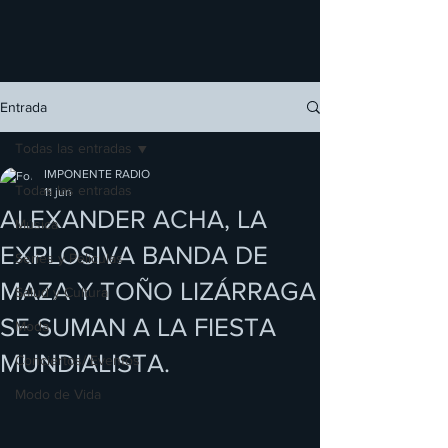
Entrada
Todas las entradas
IMPONENTE RADIO
Todas las entradas
11 jun
ALEXANDER ACHA, LA
Música
EXPLOSIVA BANDA DE
Series y Películas
MAZA Y TOÑO LIZÁRRAGA
Salud y Cultura
SE SUMAN A LA FIESTA
Moda
MUNDIALISTA.
Conciertos/ Eventos
Modo de Vida