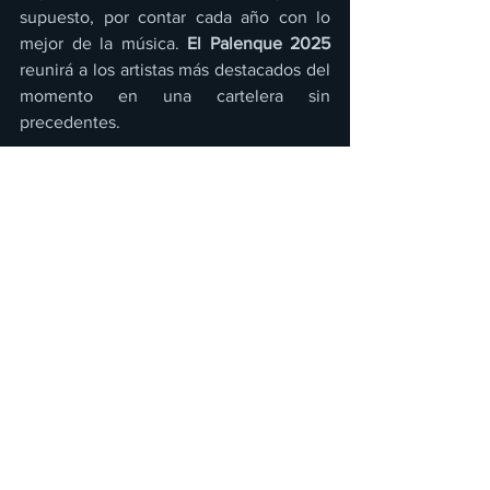
supuesto, por contar cada año con lo 
mejor de la música. 
El Palenque 2025
reunirá a los artistas más destacados del 
momento en una cartelera sin 
precedentes.
Entre los talentos que pisarán el 
escenario este año se encuentran:
Jorge Medina y Josi Cuen (JUNTOS), 
Natalia Jiménez, Alejandro Fernández, 
Julión Álvarez, Carin León, Conjunto 
Primavera, Gabito Ballesteros, Natanael 
Cano, Christian Nodal, Alfredo Olivas, 
Duelo, Junior H, Palomazo Norteño, 
Remmy Valenzuela, Gloria Trevi y Banda 
MS.
Conciertos/ Eventos