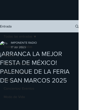
Entrada
Todas las entradas
IMPONENTE RADIO
Todas las entradas
17 abr 2025
¡ARRANCA LA MEJOR
Música
FIESTA DE MÉXICO!
Series y Películas
PALENQUE DE LA FERIA
Salud y Cultura
DE SAN MARCOS 2025
Moda
Conciertos/ Eventos
Modo de Vida