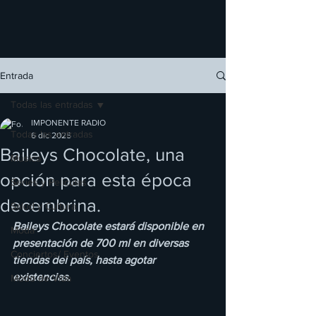
Entrada
Todas las entradas
IMPONENTE RADIO
Todas las entradas
6 dic 2025
Baileys Chocolate, una
Música
opción para esta época
Series y Películas
decembrina.
Salud y Cultura
Baileys Chocolate estará disponible en 
Moda
presentación de 700 ml en diversas 
Conciertos/ Eventos
tiendas del país, hasta agotar 
existencias.
Modo de Vida