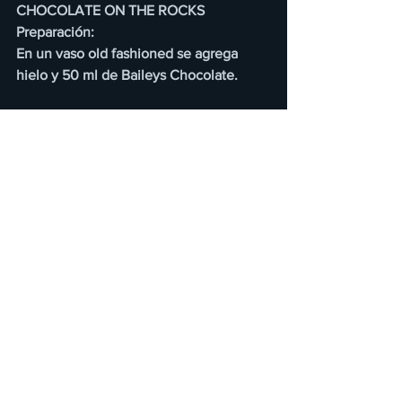
CHOCOLATE ON THE ROCKS
Preparación:
En un vaso old fashioned se agrega 
hielo y 50 ml de Baileys Chocolate.
En esta temporada decembrina, Baileys 
Chocolate será la estrella de la 
temporada para quienes buscan una 
opción diferente en las reuniones y 
sobremesas. 
*De acuerdo con un estudio de Kantar, 
Baileys es el licor que declaran 
consumir la mayor cantidad de mujeres 
en México, entre el set competitivo de 
licores evaluados en el estudio.