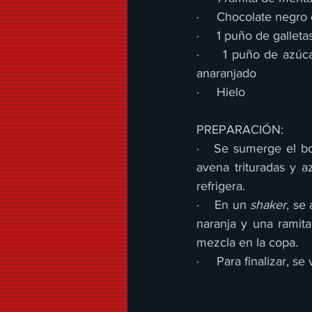
·     Chocolate negro 
·     1 puño de gallet
·     1 puño de azúca
anaranjado
·     Hielo
PREPARACIÓN:
·   Se sumerge el b
avena trituradas y a
refrigera.
·    En un 
shaker
, se
naranja y una ramit
mezcla en la copa.
·     Para finalizar,