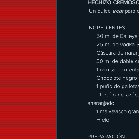
HECHIZO CREMOS
¡Un dulce
 treat
 para 
INGREDIENTES:
·     50 ml de Bailey
·     25 ml de vodka 
·     Cáscara de naran
·     30 ml de doble 
·     1 ramita de ment
·     Chocolate negro 
·     1 puño de gallet
·     1 puño de azúca
anaranjado
·     1 malvavisco gra
·     Hielo
PREPARACIÓN: