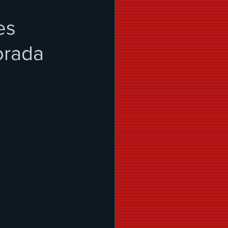
es
orada