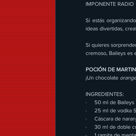
IMPONENTE RADIO 
Si estás organizand
ideas divertidas, crea
Si quieres sorprender
cremoso, Baileys es e
POCIÓN DE MARTIN
¡Un chocolate 
orang
INGREDIENTES:
·     50 ml de Bailey
·     25 ml de vodka 
·     Cáscara de naran
·     30 ml de doble 
·     1 ramita de ment