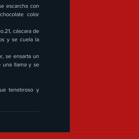
se escarcha con 
hocolate color 
o.21, cáscara de 
 y se cuela la 
r, se ensarta un 
una llama y se 
ue tenebroso y 