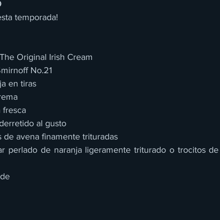
O
esta temporada!
s The Original Irish Cream
Smirnoff No.21
ja en tiras
crema
a fresca
derretido al gusto
as de avena finamente trituradas
r perlado de naranja ligeramente triturado o trocitos de
nde