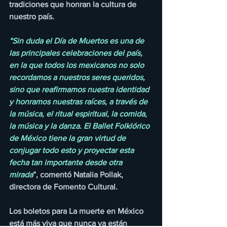
tradiciones que honran la cultura de 
nuestro país.
“Sin duda el Día de Muertos es una de 
las principales celebraciones del país, 
en la que todos los mexicanos no solo 
recordamos a nuestros seres queridos, 
sino que reafirmamos nuestra identidad 
y honramos nuestras raíces, a través de 
la música, el ritual espiritual, la comida, 
la música y la danza. El Ballet Folklórico 
de México tiene la gran virtud de 
conjugar todo esto y proyectar esta 
fecha tan importante desde otra 
mirada
”, comentó Natalia Pollak, 
directora de Fomento Cultural. 
Los boletos para La muerte en México 
está más viva que nunca ya están 