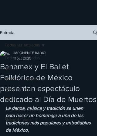
Entrada
Todas las entradas
IMPONENTE RADIO
Todas las entradas
11 oct 2025
Banamex y El Ballet
Música
Folklórico de México
Series y Películas
presentan espectáculo
Salud y Cultura
dedicado al Día de Muertos
Moda
La danza, música y tradición se unen 
Conciertos/ Eventos
para hacer un homenaje a una de las 
Modo de Vida
tradiciones más populares y entrañables 
de México.