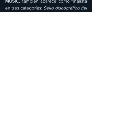
MUSIC,
 también aparece como finalista 
en tres categorías: 
Sello discográfico del 
Año Latin Airplay; “Regional Mexican 
Airplay” Sello Discográfico del Año y 
“Regional Mexican Airplay” Casa 
Disquera del Año
Ésta entrega de premios tiene como 
objetivo fundamental reconocer lo más 
destacado de la música latina y está 
avalada por la prestigiada 
Revista 
Billboard.
 La ceremonia será producida 
por la cadena 
Telemundo
 y se 
transmitirá en vivo el 
29 de Septiembre. 
Ver todo
Entradas recientes