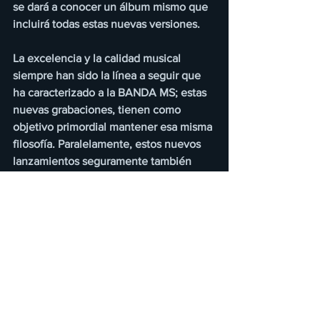
se dará a conocer un álbum mismo que 
incluirá todas estas nuevas versiones.
La excelencia y la calidad musical 
siempre han sido la línea a seguir que 
ha caracterizado a la BANDA MS; estas 
nuevas grabaciones, tienen como 
objetivo primordial mantener esa misma 
filosofía. Paralelamente, estos nuevos 
lanzamientos seguramente también 
acapararán la atención de un público 
joven y diverso.
En total serán 12 nuevas versiones de 
los éxitos de la BANDA MS, canciones 
que adquirirán actualidad y frescura 
Estos temas son: “MI MAYOR ANHELO”, 
“MI RAZÓN DE SER”, “MI OLVIDO”, “EL 
PATRÓN”, “AMOR EXPRESS”, “DE TI 