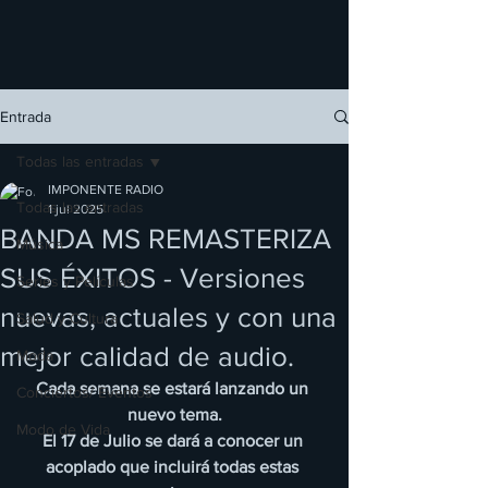
Entrada
Todas las entradas
IMPONENTE RADIO
Todas las entradas
1 jul 2025
BANDA MS REMASTERIZA
Música
SUS ÉXITOS - Versiones
Series y Películas
nuevas, actuales y con una
Salud y Cultura
mejor calidad de audio.
Moda
Cada semana se estará lanzando un 
Conciertos/ Eventos
nuevo tema.
Modo de Vida
El 17 de Julio se dará a conocer un 
acoplado que incluirá todas estas 