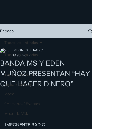
Entrada
Todas las entradas
IMPONENTE RADIO
Todas las entradas
13 abr 2022
BANDA MS Y EDEN
Música
MUÑOZ PRESENTAN “HAY
Series y Películas
QUE HACER DINERO”
Salud y Cultura
Moda
Conciertos/ Eventos
Modo de Vida
IMPONENTE RADIO