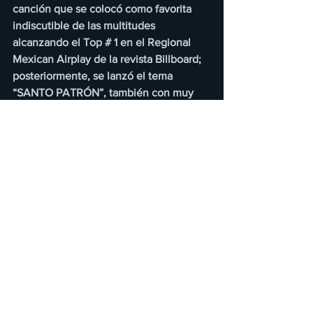
canción que se colocó como favorita 
indiscutible de las multitudes 
alcanzando el Top # 1 en el Regional 
Mexican Airplay de la revista Billboard; 
posteriormente, se lanzó el tema 
“SANTO PATRÓN”, también con muy 
buenos comentarios por parte de la 
crítica especializada.
“SEGURO LE DOLIÓ”, es una 
composición original de Horacio 
Palencia, Nathan Galante y Diego 
Bolela.
Ya está disponible en todas las 
plataformas digitales. ¡Escúchalo y 
compártelo!
https://www.youtube.com/watch?
v=qpu8V4AZaCg