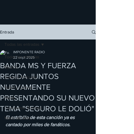
Entrada
Todas las entradas
IMPONENTE RADIO
Todas las entradas
22 sept 2025
BANDA MS Y FUERZA
Música
REGIDA JUNTOS
Series y Películas
NUEVAMENTE
Salud y Cultura
PRESENTANDO SU NUEVO
Moda
TEMA "SEGURO LE DOLIÓ"
Conciertos/ Eventos
El estribillo de esta canción ya es 
Modo de Vida
cantado por miles de fanáticos.