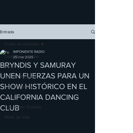
Entrada
Todas las entradas
IMPONENTE RADIO
Todas las entradas
25 mar 2025
BRYNDIS Y SAMURAY
Música
UNEN FUERZAS PARA UN
Series y Películas
SHOW HISTÓRICO EN EL
Salud y Cultura
CALIFORNIA DANCING
Moda
CLUB
Conciertos/ Eventos
Modo de Vida