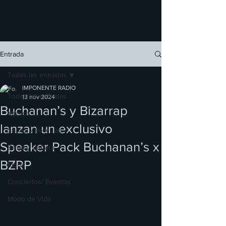
Entrada
Todas las entradas
IMPONENTE RADIO
Todas las entradas
13 nov 2024
Buchanan’s y Bizarrap
Música
lanzan un exclusivo
Series y Películas
Speaker Pack Buchanan’s x
Salud y Cultura
BZRP
Moda
Conciertos/ Eventos
Modo de Vida