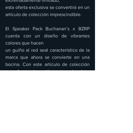
extremadamente limitado,
esta oferta exclusiva se convertirá en un 
artículo de colección imprescindible.
El Speaker Pack Buchanan’s x BZRP 
cuenta con un diseño de vibrantes 
colores que hacen
un guiño al red seal característico de la 
marca que ahora se convierte en una 
bocina. Con este artículo de colección 
se refuerza la unión entre el artista, 
ganador de 3 Latin Grammy,
Bizarrap y Buchanan’s, quienes rinden 
homenaje al orgullo de ser latino.
Al respecto, Bizarrap comentó. "Para mí 
es un privilegio que la marca me haya 
convocado
para esta edición exclusiva; seguimos 