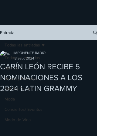
Entrada
Todas las entradas
IMPONENTE RADIO
Todas las entradas
18 sept 2024
CARÍN LEÓN RECIBE 5
Música
NOMINACIONES A LOS
Series y Películas
2024 LATIN GRAMMY
Salud y Cultura
Moda
Conciertos/ Eventos
Modo de Vida