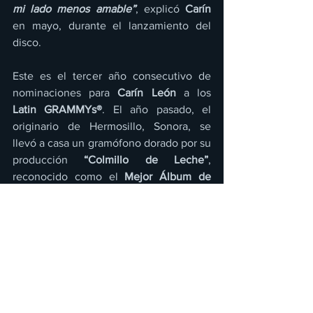
mi lado menos amable”
, explicó 
Carín 
en mayo, durante el lanzamiento del 
disco.
Este es el tercer año consecutivo de 
nominaciones para 
Carín León
 a los 
Latin GRAMMYs®
. El año pasado, el 
originario de Hermosillo, Sonora, se 
llevó a casa un gramófono dorado por su 
producción 
“Colmillo de Leche”
, 
reconocido como el 
Mejor Álbum de 
Música Norteña
. En 2022, 
Carín 
alzó su 
primer
 Latin GRAMMY 
a la 
Mejor 
Canción Regional Mexicana por “Como 
Lo Hice Yo”
 con el grupo Matisse.
Carín 
continúa haciendo historia al ser 
uno de los artistas más influyentes a 
nivel mundial de la música mexicana. El 