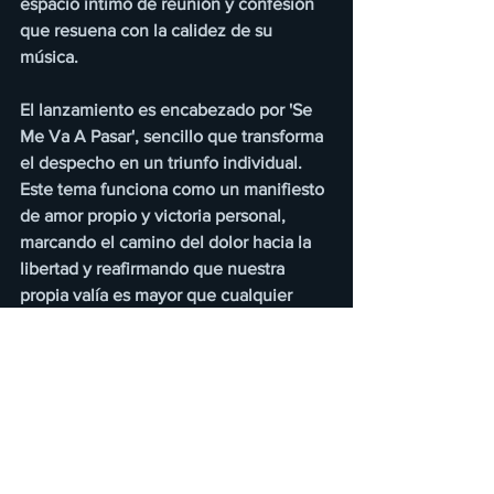
espacio íntimo de reunión y confesión 
que resuena con la calidez de su 
música.
El lanzamiento es encabezado por 'Se 
Me Va A Pasar', sencillo que transforma 
el despecho en un triunfo individual. 
Este tema funciona como un manifiesto 
de amor propio y victoria personal, 
marcando el camino del dolor hacia la 
libertad y reafirmando que nuestra 
propia valía es mayor que cualquier 
vacío dejado por otros.
La conexión genuina que mantiene con 
sus seguidores, sumada a su imparable 
evolución artística, posiciona a Carolina 
Ross como la voz femenina definitiva 
que está marcando el rumbo de la 