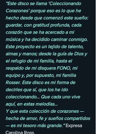
“Este disco se llama ‘Coleccionando 
Corazones’ porque eso es lo que he 
hecho desde que comenzó este sueño: 
guardar, con gratitud profunda, cada 
corazón que se ha acercado a mi 
música y ha decidido caminar conmigo. 
Este proyecto es un tejido de talento, 
almas y manos; desde la guía de Dios y 
el refugio de mi familia, hasta el 
respaldo de mi disquera FONO, mi 
equipo y, por supuesto, mi familia 
Rosser. Este disco es mi forma de 
decirles que sí, que los he ido 
coleccionando… Que cada uno vive 
aquí, en estas melodías…
Y que esta colección de corazones —
hecha de amor, fe y sueños compartidos
— es mi tesoro más grande.”
 Expresa 
Carolina Ross.