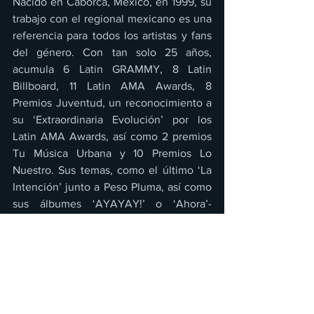
Nacido en Caborca, México, en 1999, su 
trabajo con el regional mexicano es una 
referencia para todos los artistas y fans 
del género. Con tan solo 25 años, 
acumula 6 Latin GRAMMY, 8 Latin 
Billboard, 11 Latin AMA Awards, 8 
Premios Juventud, un reconocimiento a 
su ‘Extraordinaria Evolución’ por los 
Latin AMA Awards, así como 2 premios 
Tu Música Urbana y 10 Premios Lo 
Nuestro. Sus temas, como el último ‘La 
Intención’ junto a Peso Pluma, así como 
sus álbumes ‘AYAYAY!’ o ‘Ahora’- 
acumulan miles de millones de 
reproducciones en plataformas de 
streaming, pero Nodal no ha tocado 
techo, sigue creciendo y logrando 
hazañas como pionero del regional 
mexicano.