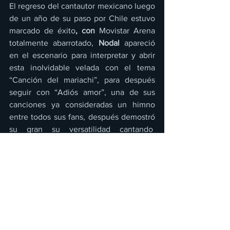
El regreso del cantautor mexicano luego 
de un año de su paso por Chile estuvo 
marcado de éxito
, con 
Movistar Arena 
totalmente abarrotado, 
Nodal
 apareció 
en el escenario para interpretar y abrir 
esta inolvidable velada con el tema 
“Canción del mariachi”, para después 
seguir con “Adiós amor”, una de sus 
canciones ya consideradas un himno 
entre todos sus fans, después demostró 
su gran su versatilidad cantando  
“Devuélveme a mi chica” de Hombres G 
y “Un cumbión dolido”, de su autoría. De 
esta forma, el rock, cumbia, corridos 
reclamaron un lugar en su presentación, 
exponiendo a todos los Chilenos el gran 
talento que tiene.
Conciertos/ Eventos