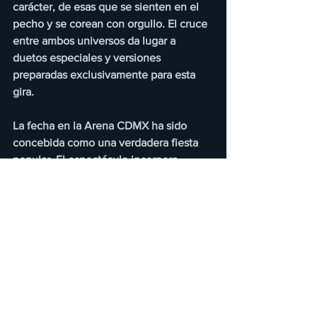
carácter, de esas que se sienten en el 
pecho y se corean con orgullo. El cruce 
entre ambos universos da lugar a 
duetos especiales y versiones 
preparadas exclusivamente para esta 
gira.
La fecha en la Arena CDMX ha sido 
concebida como una verdadera fiesta 
popular. El espectáculo incorpora 
momentos de interacción directa con 
los asistentes, secciones diseñadas para 
reforzar la cercanía emocional y un 
ritmo narrativo que mantiene la 
atención de principio a fin. No es casual 
que esta parada sea considerada una de 
las más importantes del tour, ya que la 
magnitud del recinto y la respuesta del 
público capitalino convierten la noche 