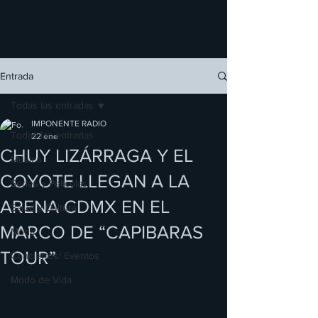
Entrada
Todas las entradas
IMPONENTE RADIO
Todas las entradas
22 ene
CHUY LIZÁRRAGA Y EL
Música
COYOTE LLEGAN A LA
Series y Películas
ARENA CDMX EN EL
Salud y Cultura
MARCO DE “CAPIBARAS
Moda
TOUR”
Conciertos/ Eventos
Modo de Vida