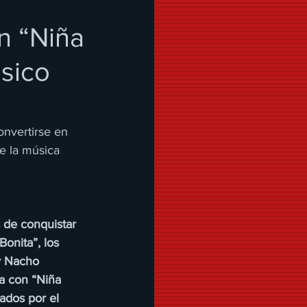
n “Niña
ásico
onvertirse en 
e la música 
de conquistar 
onita”, los 
y Nacho 
ia con “Niña 
ados por el 