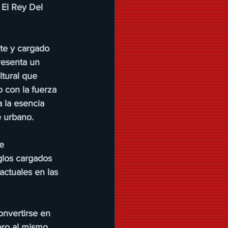
 El Rey Del 
te y cargado 
resenta un 
tural que 
o con la fuerza 
 la esencia 
e urbano.
e 
glos cargados 
ctuales en las 
onvertirse en 
ero al mismo 