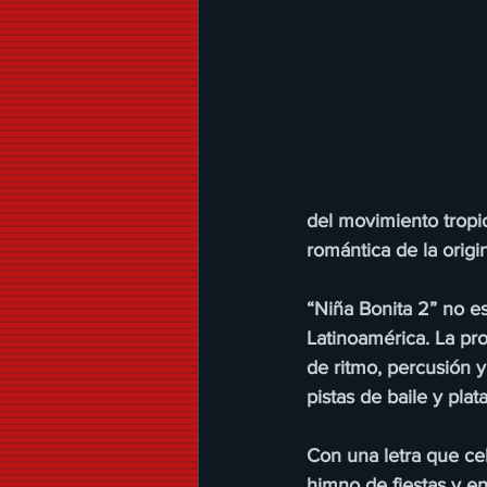
del movimiento tropi
romántica de la orig
“Niña Bonita 2” no es
Latinoamérica. La pr
de ritmo, percusión 
pistas de baile y plat
Con una letra que cel
himno de fiestas y e