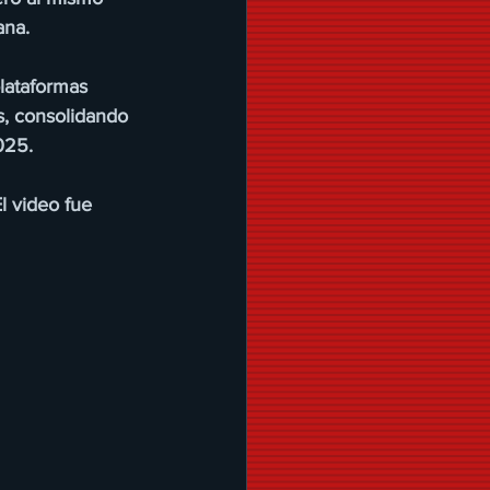
ana.
lataformas 
s, consolidando 
025.
l video fue 