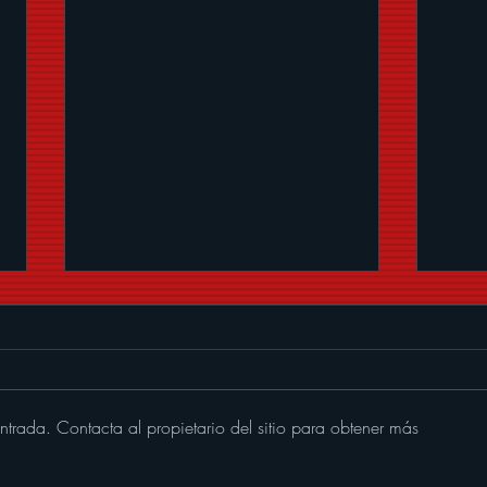
ntrada. Contacta al propietario del sitio para obtener más
Memo Garza le pone banda
SER