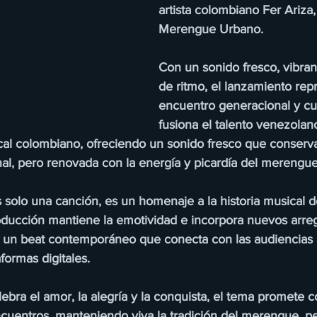
artista colombiano Fer Ariza,
Merengue Urbano.
Con un sonido fresco, vibran
de ritmo, el lanzamiento rep
encuentro generacional y cul
fusiona el talento venezolan
cal colombiano, ofreciendo un sonido fresco que conserva
inal, pero renovada con la energía y picardía del merengu
 solo una canción, es un homenaje a la historia musical d
oducción mantiene la emotividad e incorpora nuevos arre
y un beat contemporáneo que conecta con las audiencias a
aformas digitales.
ebra el amor, la alegría y la conquista, el tema promete c
ncuentros, manteniendo viva la tradición del merengue, p