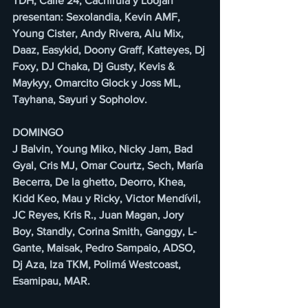
TDH, Calle 24, Cachirula y Loojan 
presentan: Sexolandia, Kevin AMF, 
Young Cister, Andy Rivera, Alu Mix, 
Daaz, Easykid, Doony Graff, Katteyes, Dj 
Foxy, DJ Chaka, Dj Gusty, Kevis & 
Maykyy, Omarcito Glock y Joss ML, 
Tayhana, Sayuri y Sopholov.
DOMINGO
J Balvin, Young Miko, Nicky Jam, Bad 
Gyal, Cris MJ, Omar Courtz, Sech, María 
Becerra, De la ghetto, Deorro, Khea, 
Kidd Keo, Mau y Ricky, Victor Mendívil, 
JC Reyes, Kris R., Juan Magan, Jory 
Boy, Standly, Corina Smith, Ganggy, L-
Gante, Maisak, Pedro Sampaio, ADSO, 
Dj Aza, Iza TKM, Polimá Westcoast, 
Esamipau, MAR.