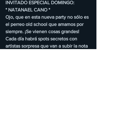
INVITADO ESPECIAL DOMINGO:
* NATANAEL CANO *
Ojo, que en esta nueva party no sólo es 
el perreo old school que amamos por 
siempre. ¡Se vienen cosas grandes! 
Cada día habrá spots secretos con 
artistas sorpresa que van a subir la nota 
al cielo. Esto es pa’ que el clímax 
explote sin control.
Ya se armó chakalones, la fiesta es aquí. 
El perreo está en el aire y todo listo pa’ 
detonar la capital del perreo. ¡A darle 
con todo!
Cáele con tus reales al reggaetón más 
bellako, pa’ ponerte bien tumbado y 
arrebatao al lado de tus papis, los 
próximos 22 y 23 de noviembre en el 