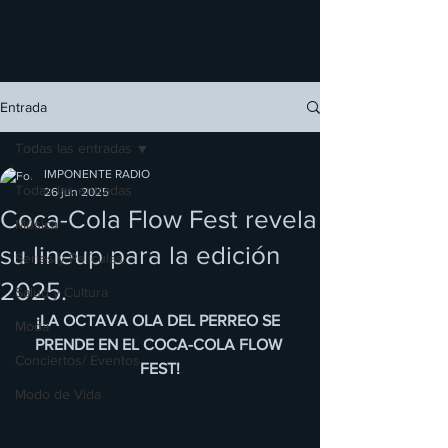
Entrada
Todas las entradas
IMPONENTE RADIO
Todas las entradas
26 jun 2025
Coca-Cola Flow Fest revela
Música
su lineup para la edición
Series y Películas
2025.
Salud y Cultura
¡LA OCTAVA OLA DEL PERREO SE 
Moda
PRENDE EN EL COCA-COLA FLOW 
Conciertos/ Eventos
FEST!
Modo de Vida