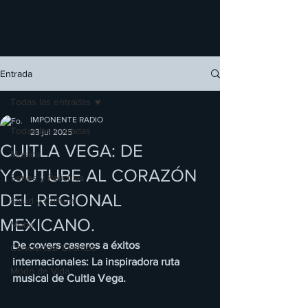
Entrada
Todas las entradas
IMPONENTE RADIO
Todas las entradas
23 jul 2025
CUITLA VEGA: DE
Música
YOUTUBE AL CORAZÓN
Series y Películas
DEL REGIONAL
Salud y Cultura
MEXICANO.
Moda
De covers caseros a éxitos 
Conciertos/ Eventos
internacionales: La inspiradora ruta 
Modo de Vida
musical de Cuitla Vega.