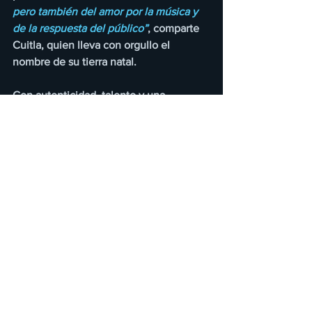
pero también del amor por la música y 
de la respuesta del público”
, comparte 
Cuitla, quien lleva con orgullo el 
nombre de su tierra natal.
Con autenticidad, talento y una 
conexión real con su audiencia, Cuitla 
Vega confirma que los sueños se 
cumplen, siempre que no te rindas.
https://www.youtube.com/watch?
v=RMxnPOwyXzI&list=RDRMxnPOwyXzI&start
_radio=1