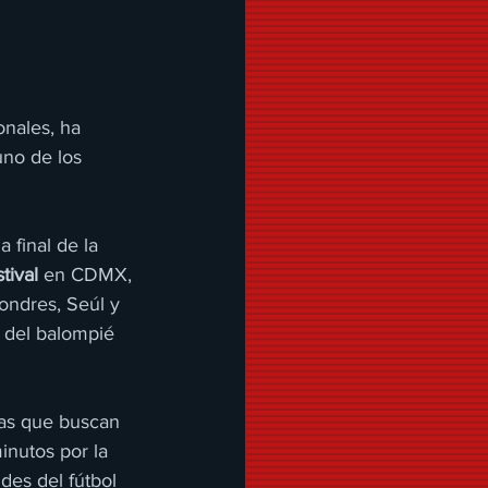
onales, ha 
no de los 
 final de la 
tival
 en CDMX, 
ondres, Seúl y 
 del balompié 
cas que buscan 
inutos por la 
des del fútbol 