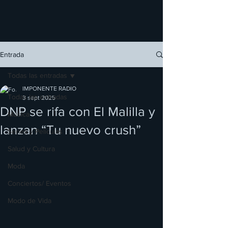
Entrada
Todas las entradas
IMPONENTE RADIO
Todas las entradas
3 sept 2025
DNP se rifa con El Malilla y
Música
lanzan “Tu nuevo crush”
Series y Películas
Salud y Cultura
Moda
Conciertos/ Eventos
Modo de Vida