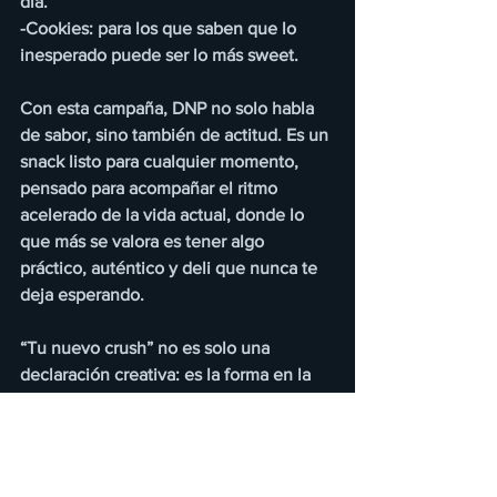
día.
-Cookies: para los que saben que lo 
inesperado puede ser lo más sweet.
Con esta campaña, DNP no solo habla 
de sabor, sino también de actitud. Es un 
snack listo para cualquier momento, 
pensado para acompañar el ritmo 
acelerado de la vida actual, donde lo 
que más se valora es tener algo 
práctico, auténtico y deli que nunca te 
deja esperando.
“Tu nuevo crush” no es solo una 
declaración creativa: es la forma en la 
que DNP reafirma su personalidad 
fresca, cercana y divertida, colocándose 
como el snack más cool del momento. 
Porque al final, el mejor crush no 