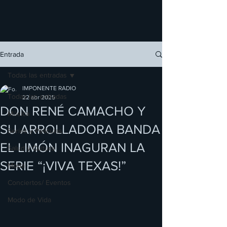
Entrada
Todas las entradas
IMPONENTE RADIO
Todas las entradas
22 abr 2025
DON RENÉ CAMACHO Y
Música
SU ARROLLADORA BANDA
Series y Películas
EL LIMÓN INAGURAN LA
Salud y Cultura
SERIE “¡VIVA TEXAS!”
Moda
Conciertos/ Eventos
Modo de Vida