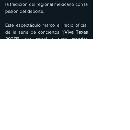
la tradición del regional mexicano con la 
pasión del deporte.
Este espectáculo marcó el inicio oficial 
de la serie de conciertos 
“¡Viva Texas 
2025!”
, que traerá a siete grandes 
artistas a presentarse en el estadio a lo 
largo del año. 
La Arrolladora Banda El 
Limón de René Camacho
 tuvo el honor 
de ser el primer acto en inaugurar esta 
plataforma, consolidando una vez más 
su legado como una de las bandas más 
influyentes del género.
Actualmente, la agrupación continúa 
celebrando el éxito de su más reciente 
#1
 en Billboard, “
Aquí hay para llevar”
, 
reafirmando que su música sigue 
conquistando generaciones.