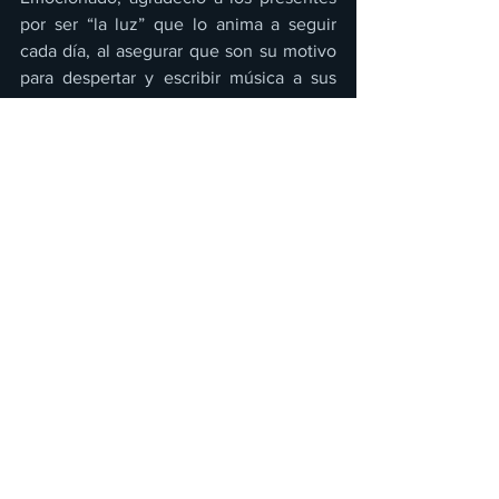
por ser “la luz” que lo anima a seguir 
cada día, al asegurar que son su motivo 
para despertar y escribir música a sus 
fans.
Ya sobre el final de su concierto, dio 
paso a temas que lo han llevado a los 
primeros lugares de las listas musicales, 
como 
Chale
, 
Abecedario, CCC
 y 
Como 
en los viejos tiempos
.
El cantante cerró su presentación con 
El 
Sinaloense
, lo que llevó a los asistentes 
a bailar y cantar para cerrar una noche 
en la que 
Edén Muñoz
 demostró que la
Ciudad de México
 es su segunda casa.