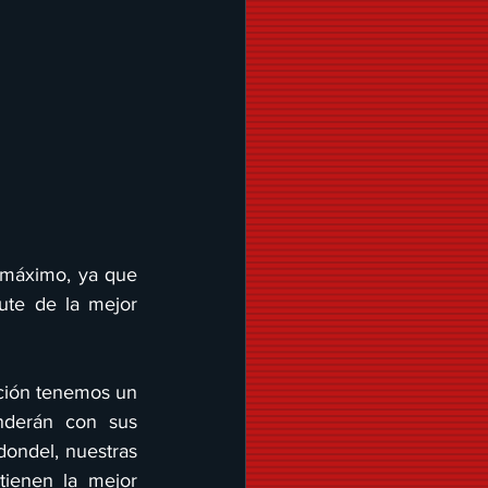
l máximo, ya que 
te de la mejor 
ición tenemos un 
enderán con sus 
ondel, nuestras 
ienen la mejor 