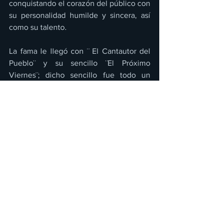
conquistando el corazón del público con 
su personalidad humilde y sincera, así 
como su talento.
La fama le llegó con ¨ El Cantautor del 
Pueblo¨ y su sencillo ¨El Próximo 
Viernes¨; dicho sencillo fue todo un 
éxito en listados, llegando a ocupar el 
puesto 
#14
 del Hot Latin Tracks de 
Billboard.
¨Del Rancho Para El Mundo, fue el álbum 
por el que fue nominado al Grammy 
Latino y recibió un disco de oro. 
Además, con ¨ Canciones Que Duelen¨ 
en el año 2011, y el sencillo ¨ Para No 
Perderte¨, Espinoza debutó en el n.º 1 en 