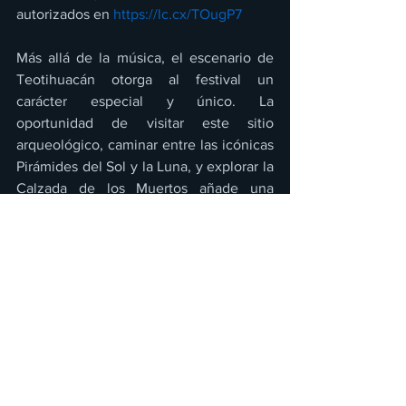
autorizados en 
https://lc.cx/TOugP7
Más allá de la música, el escenario de 
Teotihuacán otorga al festival un 
carácter especial y único. La 
oportunidad de visitar este sitio 
arqueológico, caminar entre las icónicas 
Pirámides del Sol y la Luna, y explorar la 
Calzada de los Muertos añade una 
dimensión cultural que pocos festivales 
pueden ofrecer. La combinación de 
música y un paisaje tan emblemático 
permite que los asistentes vivan una 
experiencia espiritual y emocional, 
conectando con la historia ancestral de 
México mientras disfrutan de un día 
lleno de música y entretenimiento. Este 
entorno invita a la reflexión y la 
introspección, a la vez que ofrece la 