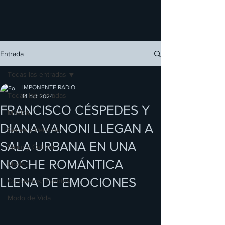
Entrada
Todas las entradas
IMPONENTE RADIO
Todas las entradas
14 oct 2024
FRANCISCO CÉSPEDES Y
Música
DIANA VANONI LLEGAN A
Series y Películas
SALA URBANA EN UNA
Salud y Cultura
NOCHE ROMÁNTICA
Moda
LLENA DE EMOCIONES
Conciertos/ Eventos
Modo de Vida