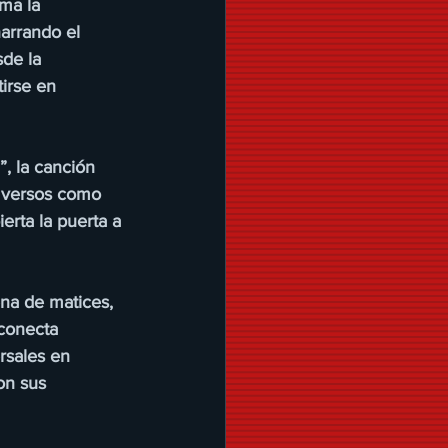
ma la 
narrando el 
de la 
irse en 
, la canción 
 versos como 
erta la puerta a 
ena de matices, 
conecta 
rsales en 
on sus 