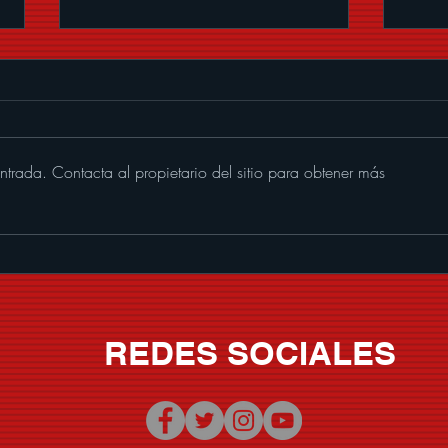
ntrada. Contacta al propietario del sitio para obtener más
Memo Garza le pone banda
SER
sonora al verano con "Que
CHI
Nivel De Borrachera"
VOLU
REDES SOCIALES