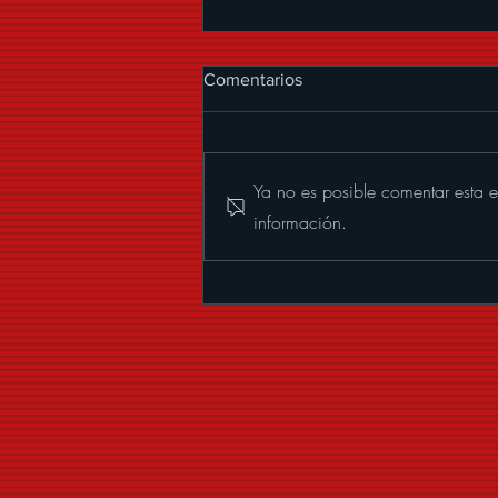
Comentarios
Ya no es posible comentar esta e
información.
ALEXANDER ACHA
PRESENTA “MUCHOS
BESOS”, UNA CUMBIA CON
MARIACHI LLENA DE
COQUETERÍA Y BUENA
VIBRA.