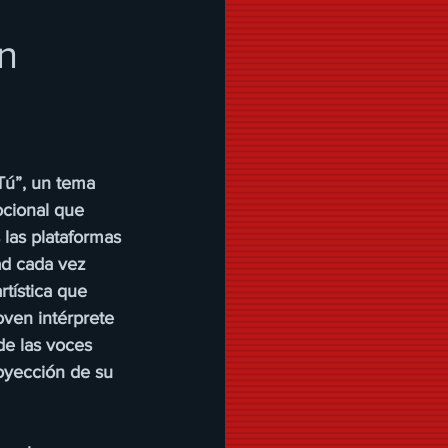
n
Tú”, un tema 
cional que 
 las plataformas 
ad cada vez 
tística que 
oven intérprete 
de las voces 
oyección de su 