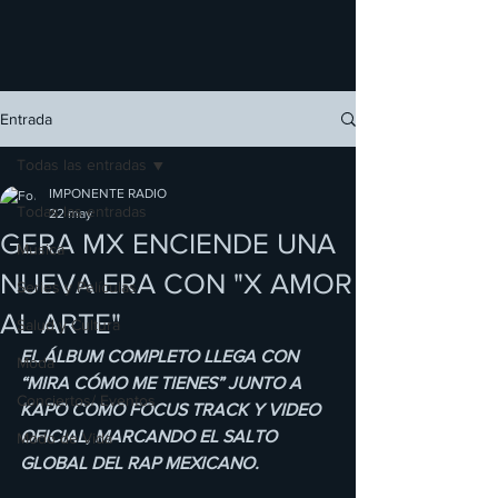
Entrada
Todas las entradas
IMPONENTE RADIO
Todas las entradas
22 may
GERA MX ENCIENDE UNA
Música
NUEVA ERA CON "X AMOR
Series y Películas
AL ARTE"
Salud y Cultura
EL ÁLBUM COMPLETO LLEGA CON 
Moda
“MIRA CÓMO ME TIENES” JUNTO A 
Conciertos/ Eventos
KAPO COMO FOCUS TRACK Y VIDEO 
OFICIAL, MARCANDO EL SALTO 
Modo de Vida
GLOBAL DEL RAP MEXICANO.