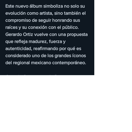
Este nuevo álbum simboliza no solo su 
evolución como artista, sino también el 
compromiso de seguir honrando sus 
raíces y su conexión con el público. 
Gerardo Ortiz vuelve con una propuesta 
que refleja madurez, fuerza y 
autenticidad, reafirmando por qué es 
considerado uno de los grandes íconos 
del regional mexicano contemporáneo.
Gerardo Ortiz cierra el año con este 
lanzamiento y el notable éxito de sus 
presentaciones recientes, preparándose 
para hacer del 2026, un año inolvidable 
junto a sus fieles seguidores.
Tracklist 
1. INTRO