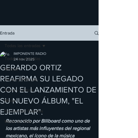
Entrada
Todas las entradas
IMPONENTE RADIO
Todas las entradas
24 nov 2025
GERARDO ORTIZ
Música
REAFIRMA SU LEGADO
Series y Películas
CON EL LANZAMIENTO DE
Salud y Cultura
SU NUEVO ÁLBUM, "EL
Moda
EJEMPLAR".
Conciertos/ Eventos
Reconocido por Billboard como uno de 
Modo de Vida
los artistas más influyentes del regional 
mexicano, el ícono de la música 