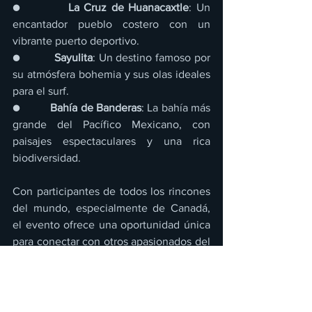
●          
La Cruz de Huanacaxtle
: Un 
encantador pueblo costero con un 
vibrante puerto deportivo.
●          
Sayulita
: Un destino famoso por 
su atmósfera bohemia y sus olas ideales 
para el surf.
●          
Bahía de Banderas
: La bahía más 
grande del Pacífico Mexicano, con 
paisajes espectaculares y una rica 
biodiversidad.
Con participantes de todos los rincones 
del mundo, especialmente de Canadá, 
el evento ofrece una oportunidad única 
para conectar con otros apasionados del 
ciclismo, compartir experiencias y 
disfrutar de una competencia amistosa 
en un entorno internacional.