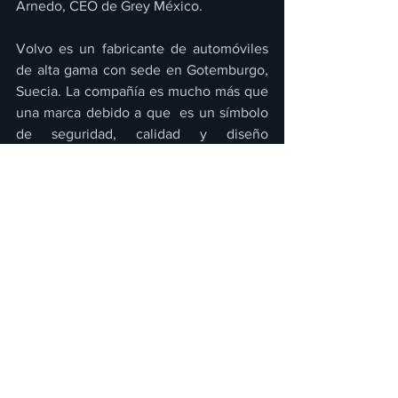
Arnedo, CEO de Grey México.
Volvo es un fabricante de automóviles 
de alta gama con sede en Gotemburgo, 
Suecia. La compañía es mucho más que 
una marca debido a que  es un símbolo 
de seguridad, calidad y diseño 
escandinavo. Fundada en 1927, Volvo se 
ha ganado una reputación mundial por 
su compromiso con la innovación y la 
protección de sus ocupantes, siendo 
pionera en tecnologías de seguridad 
que han salvado innumerables vidas. 
La marca automovilística se encuentra 
en plena transformación para 
convertirse en una empresa totalmente 
eléctrica para 2030, ya que quiere 
consolidar su liderazgo en movilidad 