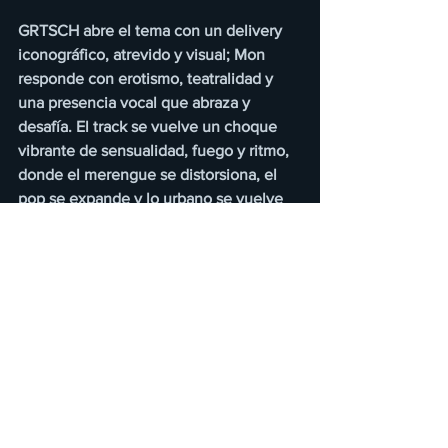
GRTSCH abre el tema con un delivery 
iconográfico, atrevido y visual; Mon 
responde con erotismo, teatralidad y 
una presencia vocal que abraza y 
desafía. El track se vuelve un choque 
vibrante de sensualidad, fuego y ritmo, 
donde el merengue se distorsiona, el 
pop se expande y lo urbano se vuelve 
arena de combate. 
“STREETFIGHTER” es un tema para 
moverse sin miedo, para sentir la 
noche, para reclamar espacio. Y 
también es un testimonio: cuando dos 
artistas que creen una en la otra se 
unen, el resultado es pura dinamita. 
Esta canción trae inspiración de artistas 