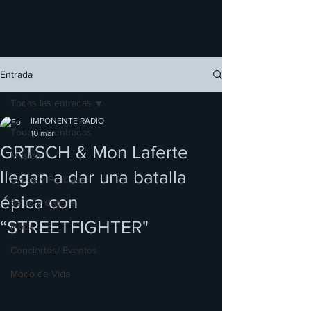
Entrada
Todas las entradas
IMPONENTE RADIO
Todas las entradas
10 mar
GRTSCH & Mon Laferte
Música
llegan a dar una batalla
Series y Películas
épica con
Salud y Cultura
“STREETFIGHTER"
Moda
Conciertos/ Eventos
Modo de Vida