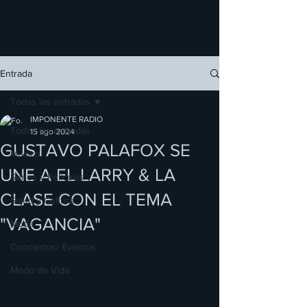
Entrada
Todas las entradas
IMPONENTE RADIO
Todas las entradas
15 ago 2024
GUSTAVO PALAFOX SE
Música
UNE A EL LARRY & LA
Series y Películas
CLASE CON EL TEMA
Salud y Cultura
"VAGANCIA"
Moda
Conciertos/ Eventos
Modo de Vida