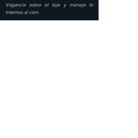
Vagancia sobra el teje y maneje lo 
traemos al cien.
Ciento el cora acelerado como el AMG"
Una colaboración que los dejará atónitos 
por lo atractivo de su letra y ritmo.
“
VAGANCIA
" es un corrido que ya está 
disponible en todas las plataformas 
digitales y se encuentra dentro de los 
playlist: “Nueva musica mexicana” y 
“Musica mexicana rising” de Spotify 
listas para que las guardes.
Música