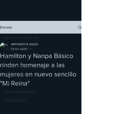
Entrada
Todas las entradas
IMPONENTE RADIO
Todas las entradas
13 abr 2025
Hamilton y Nanpa Básico
Música
rinden homenaje a las
Series y Películas
mujeres en nuevo sencillo
Salud y Cultura
"Mi Reina"
Moda
Conciertos/ Eventos
Modo de Vida