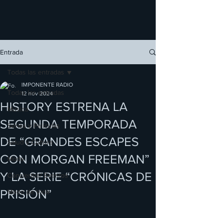
Entrada
Todas las entradas
IMPONENTE RADIO
Todas las entradas
12 nov 2024
HISTORY ESTRENA LA
Música
SEGUNDA TEMPORADA
Series y Películas
DE “GRANDES ESCAPES
Salud y Cultura
CON MORGAN FREEMAN”
Moda
Y LA SERIE “CRÓNICAS DE
Conciertos/ Eventos
PRISIÓN”
Modo de Vida