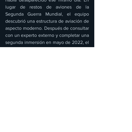
lugar de restos de aviones de la 
Segunda Guerra Mundial, el equipo 
descubrió una estructura de aviación de 
aspecto moderno. Después de consultar 
con un experto externo y completar una 
segunda inmersión en mayo de 2022, el 
equipo presentó la evidencia completa 
al astronauta estadounidense retirado 
Bruce Melnick, quien sospechaba que 
era una pieza del transbordador espacial 
Challenger de 1986. Con base en esta 
información, los productores llamaron la 
atención de la NASA sobre el 
descubrimiento y, en agosto de 2022, 
Mike Ciannilli de la NASA confirmó que 
se trataba de un remanente significativo 
del Challenger: una pieza de 6 metros 
del transbordador espacial de la NASA. 