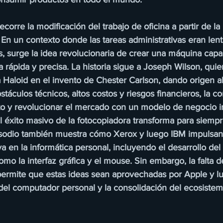
corre la modificación del trabajo de oficina a partir de la
En un contexto donde las tareas administrativas eran len
s, surge la idea revolucionaria de crear una máquina capa
ápida y precisa. La historia sigue a Joseph Wilson, quie
 Haloid en el invento de Chester Carlson, dando origen al
stáculos técnicos, altos costos y riesgos financieros, la c
cto y revolucionar el mercado con un modelo de negocio i
l éxito masivo de la fotocopiadora transforma para siempr
episodio también muestra cómo Xerox y luego IBM impulsa
a en la informática personal, incluyendo el desarrollo del
mo la interfaz gráfica y el mouse. Sin embargo, la falta de
ermite que estas ideas sean aprovechadas por Apple y l
 del computador personal y la consolidación del ecosistema