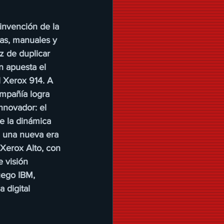
 invención de la 
tas, manuales y 
z de duplicar 
n apuesta el 
 Xerox 914. A 
ompañía logra 
nnovador: el 
e la dinámica 
n una nueva era 
 Xerox Alto, con 
 visión 
uego IBM, 
 digital 