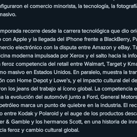
guraron el comercio minorista, la tecnología, la fotografía
asivo. 
emporada recorre desde la carrera tecnológica que dio ori
on Apple y la llegada del iPhone frente a BlackBerry, Pa
mercio electrónico con la disputa entre Amazon y eBay. T
ficina moderna impulsada por Xerox y el salto hacia la info
a feroz competencia del retail entre Walmart, Target y Kma
mo masivo en Estados Unidos. En paralelo, muestra la tra
ión con Home Depot y Lowe’s, y el impacto cultural del de
ron los jeans del trabajo al ícono global. La competencia e
la evolución del automóvil junto a Ford, General Motors 
l petróleo marca un punto de quiebre en la industria. El rec
o entre Kodak y Polaroid y el auge de los productos desc
ter & Gamble y los hermanos Scott, en una historia de inn
a feroz y cambio cultural global.