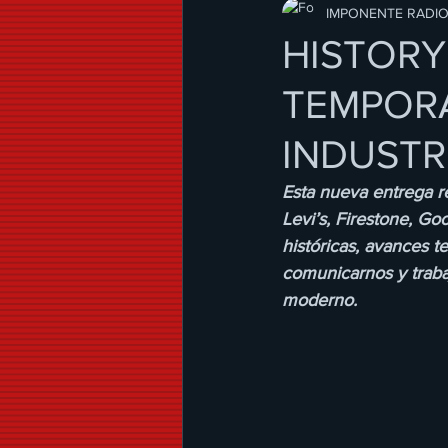
Modo de Vida
IMPONENTE RADI
HISTORY
TEMPORA
INDUSTR
Esta nueva entrega r
Levi’s, Firestone, Go
históricas, avances t
comunicarnos y trab
moderno.