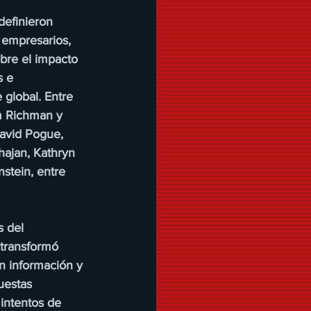
definieron 
, empresarios, 
obre el impacto 
s e 
global. Entre 
m Richman y 
David Pogue, 
ajan, Kathryn 
stein, entre 
 del 
 transformó 
n información y 
uestas 
 intentos de 