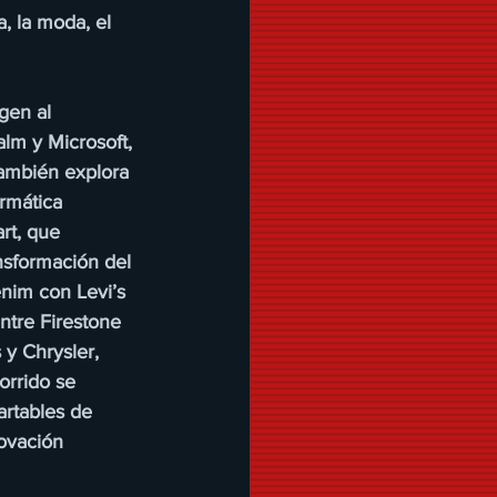
, la moda, el 
gen al 
lm y Microsoft, 
ambién explora 
rmática 
rt, que 
nsformación del 
nim con Levi’s 
ntre Firestone 
y Chrysler, 
orrido se 
artables de 
ovación 