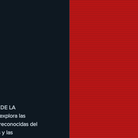
 DE LA 
xplora las 
reconocidas del 
y las 