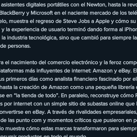
asistentes digitales portátiles con el Newton, hasta la rev
BlackBerry y Microsoft en el naciente mercado de los tel
lelo, muestra el regreso de Steve Jobs a Apple y cómo su
d y la experiencia de usuario terminó dando forma al iPho
 la industria tecnológica, sino que cambió para siempre la
 de personas.
ra el nacimiento del comercio electrónico y la feroz comp
lataformas más influyentes de internet: Amazon y eBay. El
s primeros días como analista financiero fascinado por el
 hasta la creación de Amazon como una pequeña librería 
se en “la tienda de todo”. En paralelo, reconstruye cómo 
s por internet con un simple sitio de subastas online que 
onvertirse en eBay. A través de rivalidades empresariales
 de las punto com y momentos críticos que pusieron en p
io muestra cómo estas marcas transformaron para siempr
onsumir productos en todo el mundo.