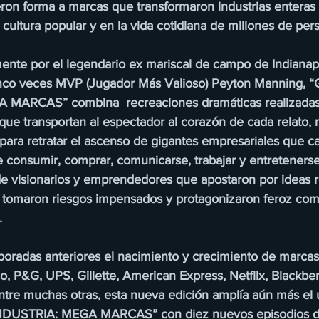
ron forma a marcas que transformaron industrias enteras 
 cultura popular y en la vida cotidiana de millones de per
ente por el legendario ex mariscal de campo de Indianapo
nco veces MVP (Jugador Más Valioso) Peyton Manning, 
MARCAS” combina  recreaciones dramáticas realizadas
que transportan al espectador al corazón de cada relato, 
 para retratar el ascenso de gigantes empresariales que c
 consumir, comprar, comunicarse, trabajar y entretenerse.
 de visionarios y emprendedores que apostaron por ideas r
, tomaron riesgos impensados y protagonizaron feroz com
.
poradas anteriores el nacimiento y crecimiento de marca
 P&G, UPS, Gillette, American Express, Netflix, Blackberr
entre muchas otras, esta nueva edición amplía aún más el 
DUSTRIA: MEGA MARCAS” con diez nuevos episodios de