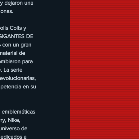
y dejaron una 
sonas.
lis Colts y 
“GIGANTES DE 
 con un gran 
material de 
ambiaron para 
 La serie 
evolucionarias, 
petencia en su 
s emblemáticas 
y, Nike, 
universo de 
dicados a 