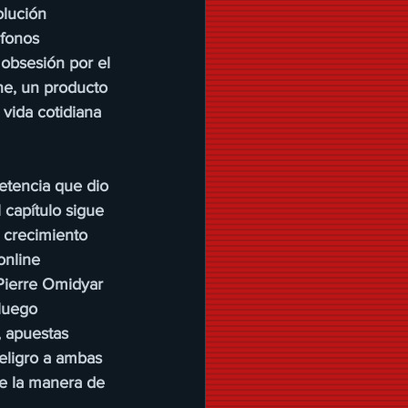
olución 
éfonos 
 obsesión por el 
ne, un producto 
 vida cotidiana 
etencia que dio 
 capítulo sigue 
 crecimiento 
online 
Pierre Omidyar 
luego 
, apuestas 
eligro a ambas 
e la manera de 