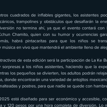
s cuadrados de inflables gigantes, los asistentes podr
ánicos, trampolines y obstáculos que desafiarán la ene
versión no termina ahí, ya que el evento contará con l
Kchun Chamito, quien con su humor y ocurrencias garant
emás, habrá pintacaritas para que los niños se tran
 y música en vivo que mantendrá el ambiente lleno de aleg
ractivos de esta edición será la participación de La Ke B
 sorpresas a los niños asistentes, haciendo que la expe
ras los pequeños se divierten, los adultos podrán relajar
, donde encontrarán una variedad de antojitos mexicanos,
malteadas y postres, para que nadie se quede con hambre
 2025 está diseñado para ser económico y accesible, co
a y 120 pesos por una hora completa de diversión. Lo m