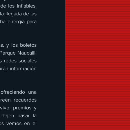
e los inflables. 
a llegada de las 
ha energía para 
, y los boletos 
Parque Naucalli. 
 redes sociales 
irán información 
ofreciendo una 
creen recuerdos 
ivo, premios y 
dejen pasar la 
os vemos en el 