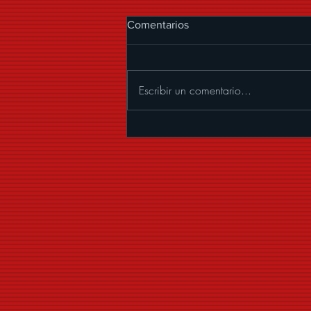
Comentarios
Escribir un comentario...
LA ARROLLADORA BANDA
EL LIMÓN DE RENÉ
CAMACHO LLEGA
NUEVAMENTE A LA ARENA
CDMX