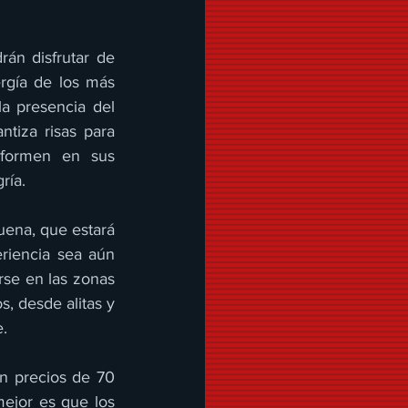
án disfrutar de 
rgía de los más 
a presencia del 
iza risas para 
sformen en sus 
ría.
uena, que estará 
riencia sea aún 
se en las zonas 
 desde alitas y 
.
n precios de 70 
ejor es que los 