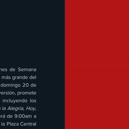
ones de Semana 
e más grande del 
l domingo 20 de 
versión, promete 
incluyendo los 
la Alegría
, 
Hoy
, 
será de 9:00am a 
la Plaza Central 