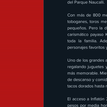
del Parque Naucalli.
Con más de 800 metro
toboganes, toros mec
pequeños. Pero la di
carismático payaso 
toda la familia. Ad
personajes favoritos
Uno de los grandes at
regalando juguetes y
más memorable. Mient
de descanso y comida
tacos dorados hasta 
El acceso a Inflatón
pesos por media hor