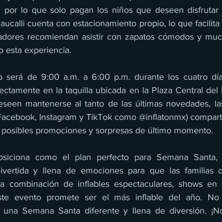
, por lo que solo pagan los niños que deseen disfrutar d
calli cuenta con estacionamiento propio, lo que facilita l
izadores recomiendan asistir con zapatos cómodos y muc
 esta experiencia.
o será de 9:00 a.m. a 6:00 p.m. durante los cuatro días
ectamente en la taquilla ubicada en la Plaza Central del 
seen mantenerse al tanto de las últimas novedades, las
 (Facebook, Instagram y TikTok como @inflatonmx) compart
o posibles promociones y sorpresas de último momento.
osiciona como el plan perfecto para Semana Santa, 
 divertida y llena de emociones para que las familias 
na combinación de inflables espectaculares, shows en v
ste evento promete ser el más inflable del año. No 
r una Semana Santa diferente y llena de diversión. ¡N