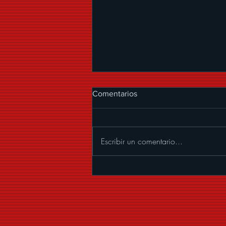
Comentarios
Escribir un comentario...
GERMAINE VALENTINA HACE
HISTORIA CON "QUE VIVAN
LOS NOVIOS”