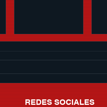
LUIS R. CONRIQUEZ SE
CAR
INTEGRA A LA FAMILIA DE
EMO
STAR MEDIA AND
ESTR
CONSULTING
ME V
REDES SOCIALES