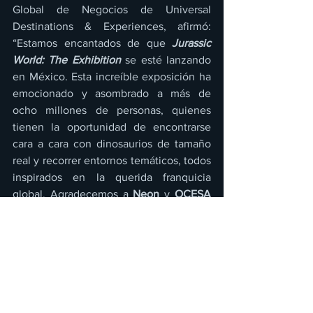
Global de Negocios de Universal 
Destinations & Experiences, afirmó: 
“Estamos encantados de que 
Jurassic 
World: The Exhibition
 se esté lanzando 
en México. Esta increíble exposición ha 
emocionado y asombrado a más de 
ocho millones de personas, quienes 
tienen la oportunidad de encontrarse 
cara a cara con dinosaurios de tamaño 
real y recorrer entornos temáticos, todos 
inspirados en la querida franquicia 
global. Agradecemos a 
Neon 
y 
OCESA
por llevar esta fantástica oportunidad a 
la Ciudad de México y estamos seguros 
de que los fanáticos de todas las edades 
apreciarán esta aventura de 65 millones 
de años en proceso”.
INFORMACIÓN Y BOLETOS