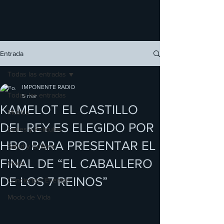
Entrada
Todas las entradas
IMPONENTE RADIO
Todas las entradas
5 mar
KAMELOT EL CASTILLO
Música
DEL REY ES ELEGIDO POR
Series y Películas
HBO PARA PRESENTAR EL
Salud y Cultura
FINAL DE “EL CABALLERO
Moda
DE LOS 7 REINOS”
Conciertos/ Eventos
Modo de Vida