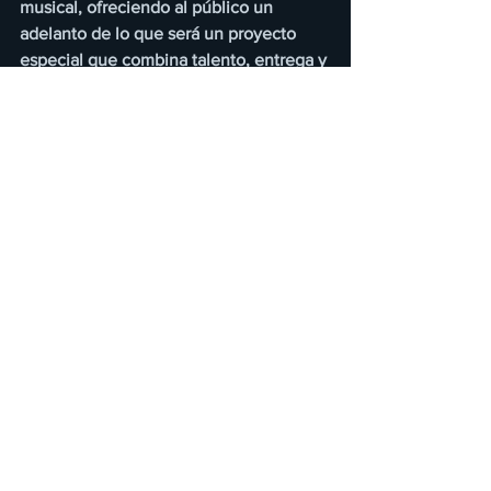
musical, ofreciendo al público un 
adelanto de lo que será un proyecto 
especial que combina talento, entrega y 
una producción cuidada al detalle.
https://www.youtube.com/watch?
v=7C9i1xSppl0
Ver todo
Entradas recientes