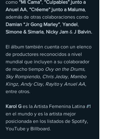
como 
“Mi Cama”
, 
“Culpables” junto a 
Anuel AA
, 
“Créeme” junto a Maluma
, 
además de otras colaboraciones como 
Damian “Jr Gong Marley”
, 
Yandel
, 
Simone & Simaria
, 
Nicky Jam
 & 
J Balvin.
El álbum también cuenta con un elenco 
de productores reconocidos a nivel 
mundial que incluyen a su colaborador 
de mucho tiempo 
Ovy on the Drums, 
Sky Rompiendo, Chris Jeday, Mambo 
Kingz, Andy Clay, Rayito
 y 
Anuel AA
, 
entre otros.
Karol G
 es la Artista Femenina Latina 
#1
en el mundo y es la artista mejor 
posicionada en los listados de Spotify, 
YouTube y Billboard.