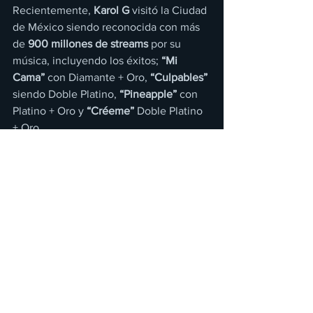
Recientemente, 
Karol G
 visitó la Ciudad 
de México siendo reconocida con más 
de 
900 millones de streams
 por su 
música, incluyendo los éxitos; 
“Mi 
Cama”
 con Diamante + Oro, 
“Culpables”
siendo Doble Platino, 
“Pineapple”
 con 
Platino + Oro y 
“Créeme”
 Doble Platino 
+ Oro.
TRACKLIST
OceanPunto GLove With Quality Ft. 
Damian“Jr. Gong” Marley        BabySin 
CorazonDices Que Te Vas ft. Anuel 
AAPineappleLa Vida Continuó ft. 
Simone & SimariaBebesitaCulpables w/ 
Anuel AAMi CamaLa Ocasión Perfecta 
w/ YandelCréeme w/ MalumaGo 
KarolMi Cama Remix w/ J Balvin ft. 
Nicky JamYo Aprendí ft. Danay Suarez