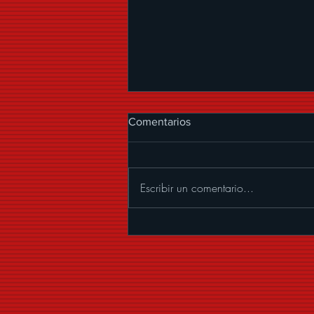
Comentarios
Escribir un comentario...
ALEXANDER ACHA
PRESENTA “MUCHOS
BESOS”, UNA CUMBIA CON
MARIACHI LLENA DE
COQUETERÍA Y BUENA
VIBRA.