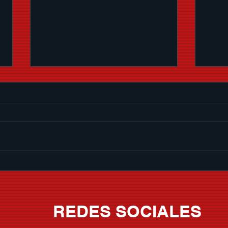
Memo Garza le pone banda
SER
sonora al verano con "Que
CHI
Nivel De Borrachera"
VOLU
REDES SOCIALES